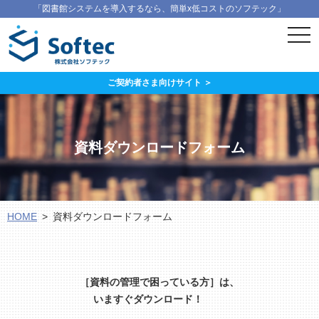
「図書館システムを導入するなら、簡単x低コストのソフテック」
ス
マ
ー
ト
フ
ご契約者さま向けサイト ＞
ォ
ン
メ
ニ
ュ
資料ダウンロードフォーム
ー
HOME
資料ダウンロードフォーム
［資料の管理で困っている方］は、
いますぐダウンロード！