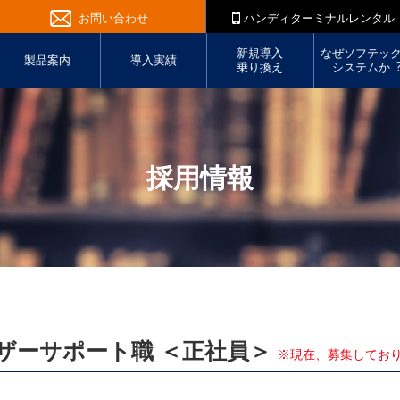
お問い合わせ
ハンディターミナルレンタル
新規導入
なぜソフテッ
製品案内
導入実績
乗り換え
システムか
採用情報
ザーサポート職 ＜正社員＞
※現在、募集してお