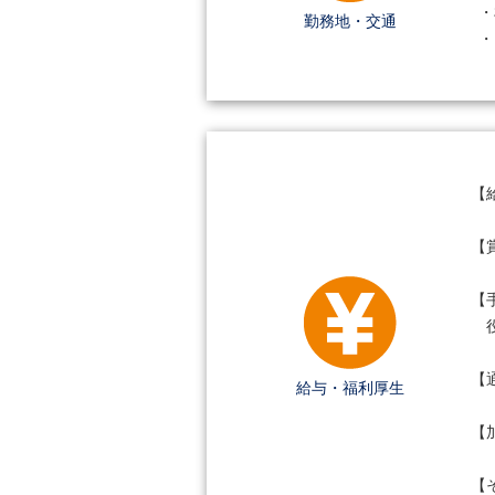
　・
勤務地・交通
　・
【給
【
【
　
【通
給与・福利厚生
【
【