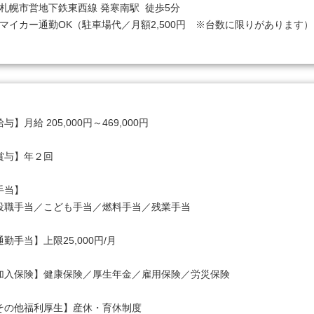
札幌市営地下鉄東西線 発寒南駅  徒歩5分

マイカー通勤OK（駐車場代／月額2,500円　※台数に限りがあります）
与】月給 205,000円～469,000円

賞与】年２回

手当】

役職手当／こども手当／燃料手当／残業手当

勤手当】上限25,000円/月

加入保険】健康保険／厚生年金／雇用保険／労災保険

その他福利厚生】産休・育休制度