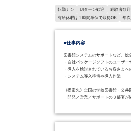
転勤ナシ
UIターン歓迎
経験者歓迎
有給休暇は１時間単位で取得OK
年次
■仕事内容
図書館システムのサポートなど、総合
・自社パッケージソフトのユーザーサ
・導入を検討されているお客さまへの
・システム導入準備や導入作業

《提案先》全国の学校図書館・公共図
　開発／営業／サポートの３部署が