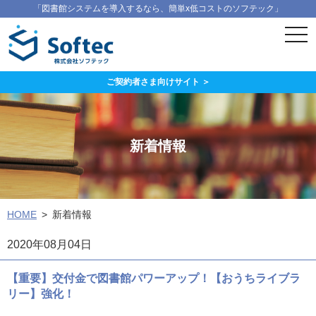
「図書館システムを導入するなら、簡単x低コストのソフテック」
ス
マ
ー
ト
フ
ご契約者さま向けサイト ＞
ォ
ン
メ
ニ
ュ
新着情報
ー
HOME
新着情報
2020年08月04日
【重要】交付金で図書館パワーアップ！【おうちライブラ
リー】強化！