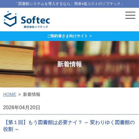
「図書館システムを導入するなら、簡単x低コストのソフテック」
ス
マ
ー
ト
フ
ご契約者さま向けサイト ＞
ォ
ン
メ
ニ
ュ
新着情報
ー
HOME
新着情報
2026年04月20日
【第１回】もう図書館は必要ナイ？ ～ 変わりゆく図書館の
役割 ～