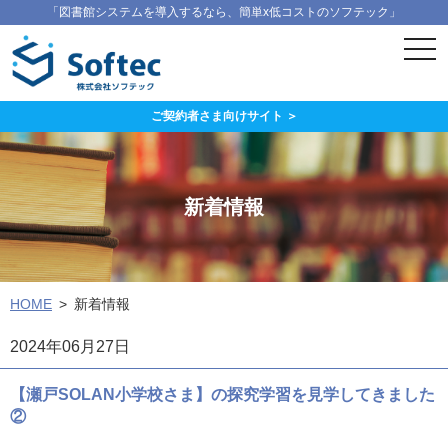
「図書館システムを導入するなら、簡単x低コストのソフテック」
ス
マ
ー
ト
フ
ご契約者さま向けサイト ＞
ォ
ン
メ
ニ
ュ
新着情報
ー
HOME
新着情報
2024年06月27日
【瀬戸SOLAN小学校さま】の探究学習を見学してきました
②