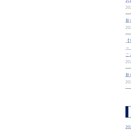
お
2
新
2
【
～
こ
2
新
2
2