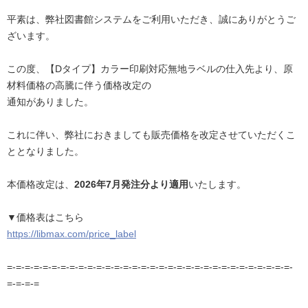
平素は、弊社図書館システムをご利用いただき、誠にありがとうご
ざいます。
この度、【Dタイプ】カラー印刷対応無地ラベルの仕入先より、原
材料価格の高騰に伴う価格改定の
通知がありました。
これに伴い、弊社におきましても販売価格を改定させていただくこ
ととなりました。
本価格改定は、
2026年7月発注分より適用
いたします。
▼価格表はこちら
https://libmax.com/price_label
=-=-=-=-=-=-=-=-=-=-=-=-=-=-=-=-=-=-=-=-=-=-=-=-=-=-=-=-=-=-=-=-
=-=-=-=