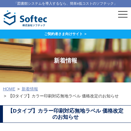
「図書館システムを導入するなら、簡単x低コストのソフテック」
ス
マ
ー
ト
フ
ご契約者さま向けサイト ＞
ォ
ン
メ
ニ
ュ
新着情報
ー
HOME
新着情報
【Dタイプ】カラー印刷対応無地ラベル 価格改定のお知らせ
【Dタイプ】カラー印刷対応無地ラベル 価格改定
のお知らせ