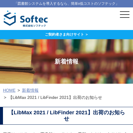
「図書館システムを導入するなら、簡単x低コストのソフテック」
ス
マ
ー
ト
フ
ご契約者さま向けサイト ＞
ォ
ン
メ
ニ
ュ
新着情報
ー
HOME
新着情報
【LibMax 2021 / LibFinder 2021】出荷のお知らせ
【LibMax 2021 / LibFinder 2021】出荷のお知ら
せ