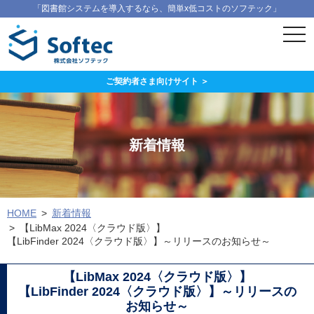
「図書館システムを導入するなら、簡単x低コストのソフテック」
ス
マ
ー
ト
フ
ご契約者さま向けサイト ＞
ォ
ン
メ
ニ
ュ
新着情報
ー
HOME
新着情報
【LibMax 2024〈クラウド版〉】
【LibFinder 2024〈クラウド版〉】～リリースのお知らせ～
【LibMax 2024〈クラウド版〉】
【LibFinder 2024〈クラウド版〉】～リリースの
お知らせ～