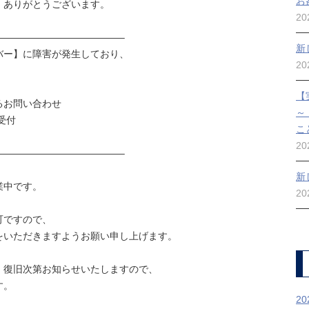
お
、ありがとうございます。
2
—————————————–
新
ーバー】に障害が発生しており、
2
【
るお問い合わせ
～
受付
こ
2
—————————————–
新
業中です。
2
可ですので、
をいただきますようお願い申し上げます。
、復旧次第お知らせいたしますので、
す。
2