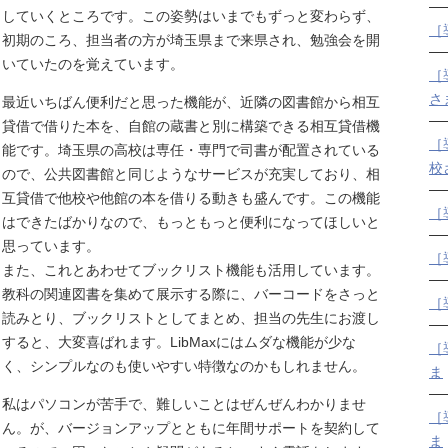
していくところです。この姿勢はいまでもずっと変わらず、
［
初期のころ、担当者の方が埼玉県まで来県され、勉強会を開
いていたのを覚えています。
［
さ
最近いちばん便利だと思った機能が、近隣の図書館から相互
貸借で借りた本を、自館の蔵書と別に構築できる相互貸借機
［
能です。埼玉県の高校は専任・専門で司書が配置されている
校
ので、公共図書館と同じようなサービスが充実しており、相
互貸借で他校や他館の本を借りる動きも盛んです。この機能
［
はできたばかりなので、もっともっと便利になってほしいと
思っています。
［
また、これとあわせてブックリスト機能も活用しています。
教科の関連図書を集めて展示する際に、バーコードをさっと
［
読みとり、ブックリストとしてまとめ、担当の先生にお渡し
すると、大変喜ばれます。LibMaxにはムダな機能が少な
［
く、シンプルなのも使いやすい特徴なのかもしれません。
ま
私はパソコンが苦手で、難しいことはぜんぜんわかりませ
［
ん。が、バージョンアップとともに年間サポートを契約して
ま