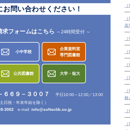
［
にお問い合わせください！
［
高
請求フォームはこちら
～24時間受付 ～
［
企業資料室
小中学校
［
専門図書館
［
公共図書館
大学・短大
［
［
－６６９－３００７
平日10:00～12:00／13:00
校
0 （土日祝・年末年始を除く）
69-3002
e-mail:
info@softeclib.co.jp
［
［