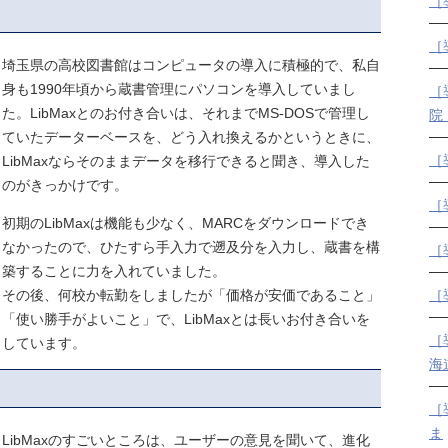
［
［
埼玉県の高校図書館はコンピュータの導入に積極的で、私自
身も1990年頃から蔵書管理にパソコンを導入していまし
［
た。LibMaxとのお付き合いは、それまでMS-DOSで管理し
院
ていたデーターベースを、どう入れ換えるかというときに、
［
LibMaxならそのままデータを移行できると聞き、導入した
のがきっかけです。
［
初期のLibMaxは機能も少なく、MARCをダウンロードでき
なかったので、ひたすら手入力で遡及分を入力し、蔵書を構
［
築することに力を入れていました。
その後、何校か転勤をしましたが「価格が安価であること」
［
「使い勝手がよいこと」で、LibMaxとは長いお付き合いを
［
しています。
海
［
ま
LibMaxのすごいところは、ユーザーの意見を聞いて、進化