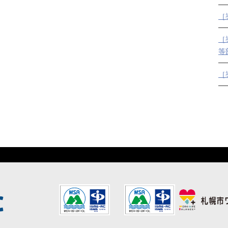
［
［
等
［