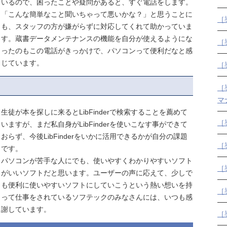
いるので、困ったことや疑問があると、すぐ電話をします。
「こんな簡単なこと聞いちゃって悪いかな？」と思うことに
［
も、スタッフの方が嫌がらずに対応してくれて助かっていま
す。蔵書データメンテナンスの機能を自分が使えるようにな
［
ったのもこの電話がきっかけで、パソコンって便利だなと感
じています。
［
［
マ
生徒が本を探しに来るとLibFinderで検索することを薦めて
［
いますが、まだ私自身がLibFinderを使いこなす事ができて
おらず、今後LibFinderをいかに活用できるかが自分の課題
［
です。
パソコンが苦手な人にでも、使いやすくわかりやすいソフト
［
がいいソフトだと思います。ユーザーの声に応えて、少しで
も便利に使いやすいソフトにしていこうという熱い想いを持
［
って仕事をされているソフテックのみなさんには、いつも感
謝しています。
［