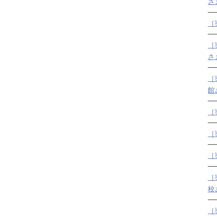
さ
［
［
さ
［
館
［
［
［
［
校
［