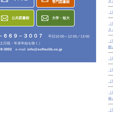
さ
専門図書館
［
公共図書館
大学・短大
［
さ
－６６９－３００７
平日10:00～12:00／13:00
［
0 （土日祝・年末年始を除く）
館
69-3002
e-mail:
info@softeclib.co.jp
［
［
［
［
校
［