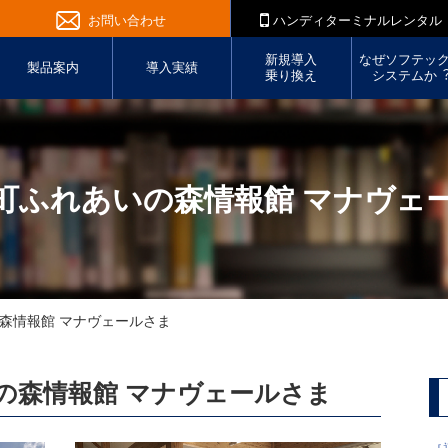
お問い合わせ
ハンディターミナルレンタル
新規導入
なぜソフテッ
製品案内
導入実績
乗り換え
システムか
町ふれあいの森情報館 マナヴェ
森情報館 マナヴェールさま
の森情報館 マナヴェールさま