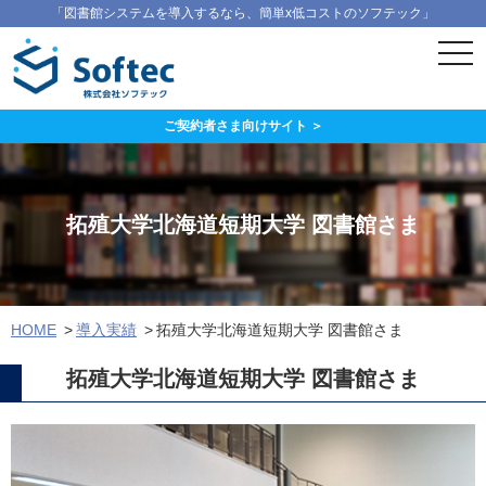
「図書館システムを導入するなら、簡単x低コストのソフテック」
ス
マ
ー
ト
フ
ご契約者さま向けサイト ＞
ォ
ン
メ
ニ
ュ
拓殖大学北海道短期大学 図書館さま
ー
HOME
導入実績
拓殖大学北海道短期大学 図書館さま
拓殖大学北海道短期大学 図書館さま